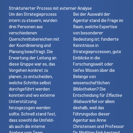
Strukturierter Prozess mit externer Analyse
Um den Strategieprozess
Bei der Auswahl der
intern zu steuern, wurden
Agentur stand die Frage im
drei Personen aus
Raum, welche Expertise
verschiedenen
von besonderer
Querschnittsbereichen mit
Bedeutung ist: fundierte
der Koordinierung und
Kenntnisse in
Planung beauftragt. Die
Strategieprozessen, gute
Erwartung der Leitung an
Einblicke in die
diese Gruppe war es, das
Forschungswelt oder
Vorgehen konkret zu
tiefes Wissen über die
planen, zu entscheiden,
Belange von
welche Schritte selbst
wissenschaftlichen
durchgeführt werden
Bibliotheken? Die
konnten und wo externe
Entscheidung für
Effective
Unterstützung
Webwork
fiel vor allem
hinzugezogen werden
deshalb, weil das
sollte. Schnell stand fest,
Führungsduo dieser
dass sowohl die Umfeld-
Agentur aus Anne
als auch die interne
Christensen und Professor