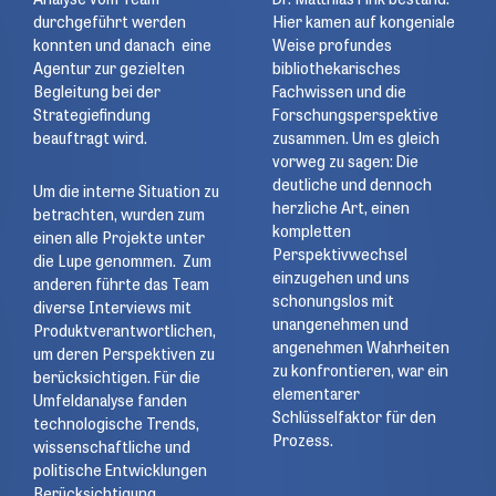
Analyse vom Team
Dr. Matthias Fink bestand.
durchgeführt werden
Hier kamen auf kongeniale
konnten und danach eine
Weise profundes
Agentur zur gezielten
bibliothekarisches
Begleitung bei der
Fachwissen und die
Strategiefindung
Forschungsperspektive
beauftragt wird.
zusammen. Um es gleich
vorweg zu sagen: Die
deutliche und dennoch
Um die interne Situation zu
herzliche Art, einen
betrachten, wurden zum
kompletten
einen alle Projekte unter
Perspektivwechsel
die Lupe genommen. Zum
einzugehen und uns
anderen führte das Team
schonungslos mit
diverse Interviews mit
unangenehmen und
Produktverantwortlichen,
angenehmen Wahrheiten
um deren Perspektiven zu
zu konfrontieren, war ein
berücksichtigen. Für die
elementarer
Umfeldanalyse fanden
Schlüsselfaktor für den
technologische Trends,
Prozess.
wissenschaftliche und
politische Entwicklungen
Berücksichtigung.