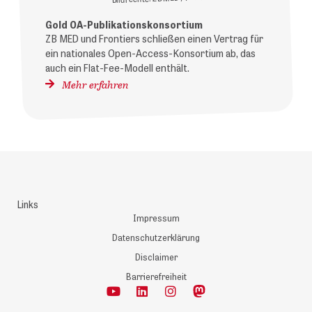
Gold OA-Publikationskonsortium
ZB MED und Frontiers schließen einen Vertrag für
ein nationales Open-Access-Konsortium ab, das
auch ein Flat-Fee-Modell enthält.
Mehr erfahren
Links
Impressum
Datenschutzerklärung
Disclaimer
Barrierefreiheit
Y
L
I
o
i
n